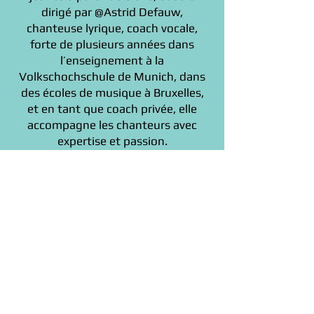
dirigé par @Astrid Defauw,
chanteuse lyrique, coach vocale,
forte de plusieurs années dans
l’enseignement à la
Volkschochschule de Munich, dans
des écoles de musique à Bruxelles,
et en tant que coach privée, elle
accompagne les chanteurs avec
expertise et passion.
CREA ❤️ - kids choir
s'adresse aux
jeunes à partir de 5 ans, seront
animés par @Viera Rousse,
étudiante au Conservatoire Royal de
la Haye et @Hélène Perrotin,
fondatrice de CREAMUZZ.
Les ateliers chorale enfants feront
partie d’un ensemble de restitutions